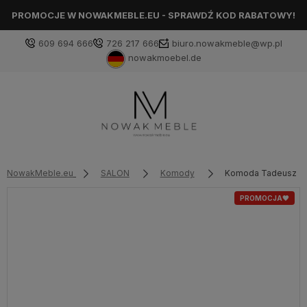
PROMOCJE W NOWAKMEBLE.EU - SPRAWDŹ KOD RABATOWY!
609 694 666
726 217 666
biuro.nowakmeble@wp.pl
nowakmoebel.de
NowakMeble.eu
SALON
Komody
Komoda Tadeusz 1- 
PROMOCJA🖤