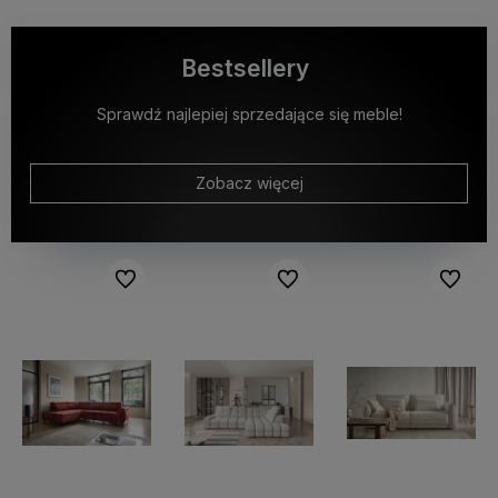
Bestsellery
Sprawdź najlepiej sprzedające się meble!
Zobacz więcej
Do ulubionych
Do ulubionych
Do ulubi