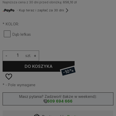
Najniższa cena z 30 dni przed obniżką:
656,10 zł
・Kup teraz i zapłać za 30 dni
*
KOLOR:
Dąb lefkas
-
szt.
+
DO KOSZYKA
-10%
*
- Pole wymagane
Masz pytania? Zadzwoń! (także w weekend):
609 694 666