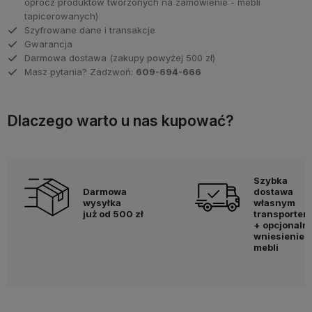
oprócz produktów tworzonych na zamówienie - mebli
tapicerowanych)
Szyfrowane dane i transakcje
Gwarancja
Darmowa dostawa (zakupy powyżej 500 zł)
Masz pytania? Zadzwoń:
609-694-666
Dlaczego warto u nas kupować?
Szybka
Darmowa
dostawa
wysyłka
własnym
już od 500 zł
transportem
+ opcjonaln
wniesienie
mebli