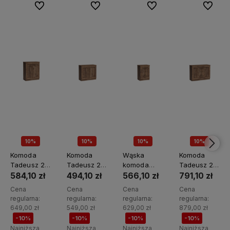
Do ulubionych
Do ulubionych
Do ulubionych
Do ulubi
10%
10%
10%
10%
PROMOCJA🖤
PROMOCJA🖤
PROMOCJA🖤
PROMOCJA🖤
Komoda
Komoda
Wąska
Komoda
Tadeusz 2-
Tadeusz 2-
komoda
Tadeusz 2-
drzwiowa z
drzwiowa
Tadeusz z
drzwiowa z
584,10 zł
494,10 zł
566,10 zł
791,10 zł
szufladą T-
T-3
czterema
czterema
Cena
Cena
Cena
Cena
2
szufladami
szufladami
regularna:
regularna:
regularna:
regularna:
T-4
T-5
649,00 zł
549,00 zł
629,00 zł
879,00 zł
-10%
-10%
-10%
-10%
Najniższa
Najniższa
Najniższa
Najniższa