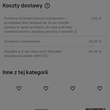
Koszty dostawy
Cena nie zawiera ewentualnych kosztów płatności
Dostawa kurierem/naszym transportem -
0,00 zł
przedpłata (bez wniesienia)
(Czas wysyłki
podany w opisie produktu. W razie potrzeby
ustalenia terminu dostawy prosimy o kontakt :))
Dostawa z wniesieniem
50,00 zł
Wysyłka w 5 dni roboczych
(Wysyłka
80,00 zł
ekspresowa mebli JARSTOL)
Inne z tej kategorii
bionych
bionych
Do ulubionych
Do ulubionych
Do ulubionych
Do ulubionych
Do ulubionych
Do ulubionych
Do ulubi
Do ulubi