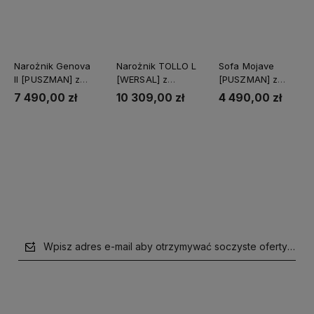
Narożnik Genova
Narożnik TOLLO L
Sofa Mojave
II [PUSZMAN] z
[WERSAL] z
[PUSZMAN] z
funkcją spania
funkcją relaks i
funkcją spania i
7 490,00 zł
10 309,00 zł
4 490,00 zł
elektrycznym
pojemnikiem
wysuwem
Do koszyka
Do koszyka
Do koszyka
Wpisz adres e-mail aby otrzymywać soczyste oferty i supe