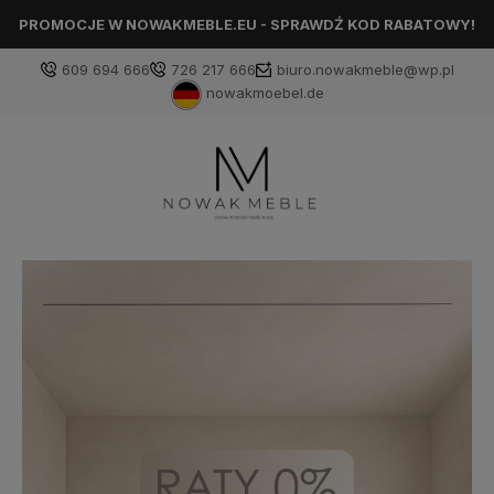
PROMOCJE W NOWAKMEBLE.EU - SPRAWDŹ KOD RABATOWY!
609 694 666
726 217 666
biuro.nowakmeble@wp.pl
nowakmoebel.de