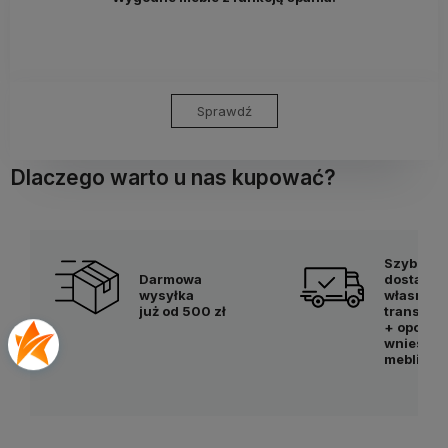
Sprawdź
Dlaczego warto u nas kupować?
Szybka
Darmowa
dostawa
wysyłka
własnym
już od 500 zł
transpor
+ opcjon
wniesien
mebli