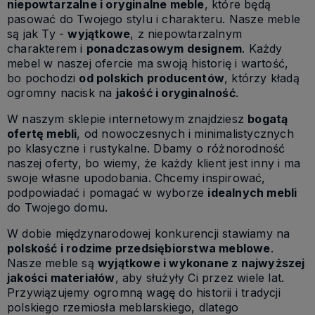
niepowtarzalne i oryginalne meble
, które będą
pasować do Twojego stylu i charakteru. Nasze meble
są jak Ty -
wyjątkowe
, z niepowtarzalnym
charakterem i
ponadczasowym designem
. Każdy
mebel w naszej ofercie ma swoją historię i wartość,
bo pochodzi
od polskich producentów
, którzy kładą
ogromny nacisk na
jakość i oryginalność
.
W naszym sklepie internetowym znajdziesz
bogatą
ofertę mebli
, od nowoczesnych i minimalistycznych
po klasyczne i rustykalne. Dbamy o różnorodność
naszej oferty, bo wiemy, że każdy klient jest inny i ma
swoje własne upodobania. Chcemy inspirować,
podpowiadać i pomagać w wyborze
idealnych mebli
do Twojego domu.
W dobie międzynarodowej konkurencji stawiamy na
polskość i rodzime przedsiębiorstwa meblowe
.
Nasze meble są
wyjątkowe i wykonane z najwyższej
jakości materiałów
, aby służyły Ci przez wiele lat.
Przywiązujemy ogromną wagę do historii i tradycji
polskiego rzemiosła meblarskiego, dlatego