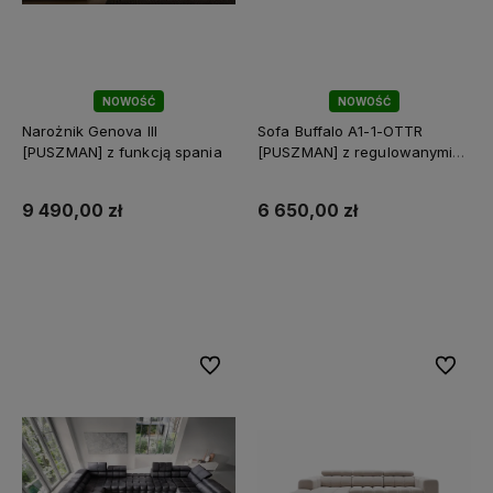
NOWOŚĆ
NOWOŚĆ
Narożnik Genova III
Sofa Buffalo A1-1-OTTR
[PUSZMAN] z funkcją spania
[PUSZMAN] z regulowanymi
zagłówkami
9 490,00 zł
6 650,00 zł
Do koszyka
Do koszyka
Do ulubionych
Do ulubi