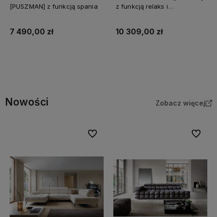
[PUSZMAN] z funkcją spania
z funkcją relaks i
elektrycznym wysuwem
7 490,00 zł
10 309,00 zł
Do koszyka
Do koszyka
Nowości
Zobacz więcej
Do ulubionych
Do ulubi