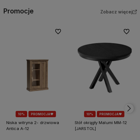
Promocje
Zobacz więcej
Do ulubionych
Do ulubi
10%
PROMOCJA🖤
10%
PROMOCJA🖤
Niska witryna 2- drzwiowa
Stół okrągły Malumi MM-12
Antica A-12
[JARSTOL]