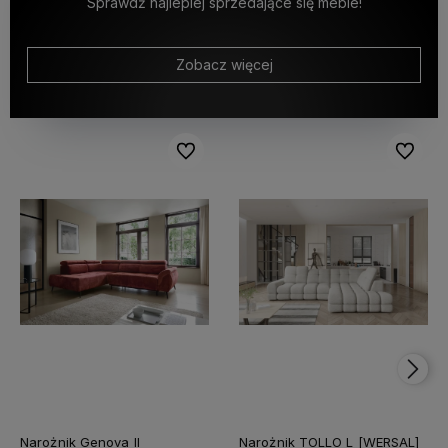
Sprawdź najlepiej sprzedające się meble!
Zobacz więcej
Do ulubionych
Do ulubi
Narożnik Genova II
Narożnik TOLLO L [WERSAL]