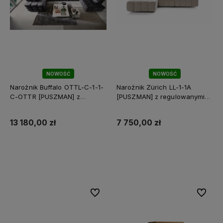
NOWOŚĆ
NOWOŚĆ
Narożnik Buffalo OTTL-C-1-1-
Narożnik Zürich LL-1-1A
C-OTTR [PUSZMAN] z
[PUSZMAN] z regulowanymi
regulowanymi zagłówkami
zagłówkami
13 180,00 zł
7 750,00 zł
Do koszyka
Do koszyka
Do ulubionych
Do ulubi