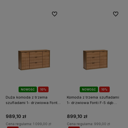
Do ulubionych
Do ulubi
NOWOŚĆ
10%
NOWOŚĆ
10%
PROMOCJA🖤
PROMOCJA🖤
Duża komoda z trzema
Komoda z trzema szufladami
szufladami 1- drzwiowa Fonti
1- drzwiowa Fonti F-5 dąb
F-3 dąb karmel
karmel
989,10 zł
899,10 zł
Cena regularna:
1 099,00 zł
Cena regularna:
999,00 zł