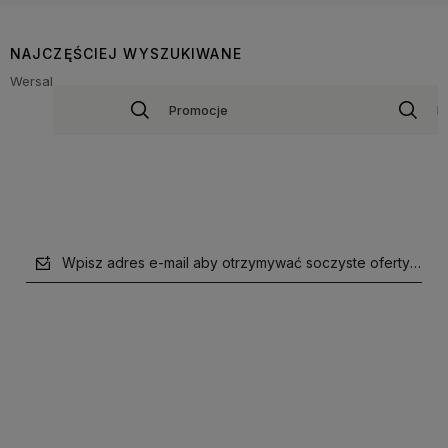
NAJCZĘŚCIEJ WYSZUKIWANE
Wersal
Promocje
B
Wpisz adres e-mail aby otrzymywać soczyste oferty i supe
polityce prywatności