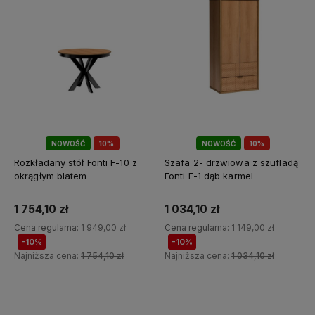
NOWOŚĆ
10%
NOWOŚĆ
10%
PROMOCJA🖤
PROMOCJA🖤
Rozkładany stół Fonti F-10 z
Szafa 2- drzwiowa z szufladą
okrągłym blatem
Fonti F-1 dąb karmel
1 754,10 zł
1 034,10 zł
Cena regularna:
1 949,00 zł
Cena regularna:
1 149,00 zł
-10%
-10%
Najniższa cena:
1 754,10 zł
Najniższa cena:
1 034,10 zł
Do koszyka
Do koszyka