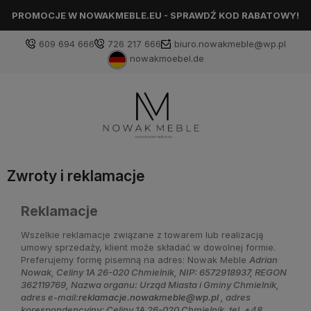
PROMOCJE W NOWAKMEBLE.EU - SPRAWDŹ KOD RABATOWY!
609 694 666
726 217 666
biuro.nowakmeble@wp.pl
nowakmoebel.de
Zwroty i reklamacje
Reklamacje
Wszelkie reklamacje związane z towarem lub realizacją
umowy sprzedaży, klient może składać w dowolnej formie.
Preferujemy formę pisemną na adres: Nowak Meble
Adrian
Nowak, Celiny 1A 26-020 Chmielnik, NIP: 6572918937, REGON
362119769
, Nazwa organu: Urząd Miasta i Gminy Chmielnik,
adres e-mail:
reklamacje.nowakmeble@wp.pl
, adres
korespondencyjny: Celiny 1A 26-020 Chmielnik, tel. +48