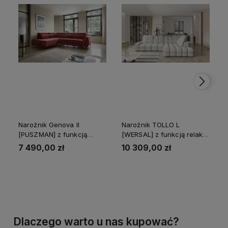
Narożnik Genova II
Narożnik TOLLO L
[PUSZMAN] z funkcją
[WERSAL] z funkcją relaks
spania
i elektrycznym wysuwem
7 490,00 zł
10 309,00 zł
Do koszyka
Do koszyka
Dlaczego warto u nas kupować?