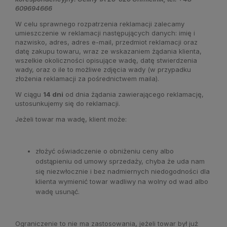
609694666
W celu sprawnego rozpatrzenia reklamacji zalecamy
umieszczenie w reklamacji następujących danych: imię i
nazwisko, adres, adres e-mail, przedmiot reklamacji oraz
datę zakupu towaru, wraz ze wskazaniem żądania klienta,
wszelkie okoliczności opisujące wadę, datę stwierdzenia
wady, oraz o ile to możliwe zdjęcia wady (w przypadku
złożenia reklamacji za pośrednictwem maila).
W ciągu
14 dni
od dnia żądania zawierającego reklamację,
ustosunkujemy się do reklamacji.
Jeżeli towar ma wadę, klient może:
złożyć oświadczenie o obniżeniu ceny albo
odstąpieniu od umowy sprzedaży, chyba że uda nam
się niezwłocznie i bez nadmiernych niedogodności dla
klienta wymienić towar wadliwy na wolny od wad albo
wadę usunąć.
Ograniczenie to nie ma zastosowania, jeżeli towar był już