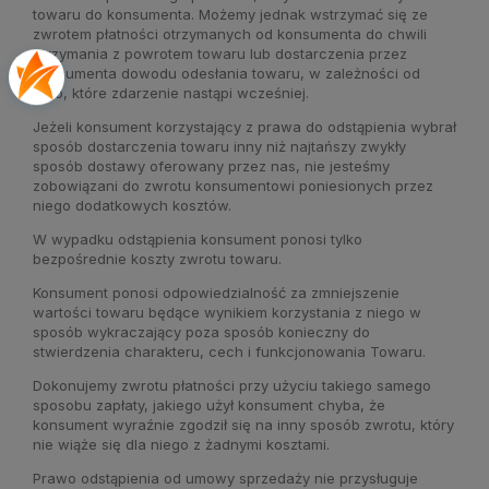
towaru do konsumenta. Możemy jednak wstrzymać się ze
zwrotem płatności otrzymanych od konsumenta do chwili
otrzymania z powrotem towaru lub dostarczenia przez
konsumenta dowodu odesłania towaru, w zależności od
tego, które zdarzenie nastąpi wcześniej.
Jeżeli konsument korzystający z prawa do odstąpienia wybrał
sposób dostarczenia towaru inny niż najtańszy zwykły
sposób dostawy oferowany przez nas, nie jesteśmy
zobowiązani do zwrotu konsumentowi poniesionych przez
niego dodatkowych kosztów.
W wypadku odstąpienia konsument ponosi tylko
bezpośrednie koszty zwrotu towaru.
Konsument ponosi odpowiedzialność za zmniejszenie
wartości towaru będące wynikiem korzystania z niego w
sposób wykraczający poza sposób konieczny do
stwierdzenia charakteru, cech i funkcjonowania Towaru.
Dokonujemy zwrotu płatności przy użyciu takiego samego
sposobu zapłaty, jakiego użył konsument chyba, że
konsument wyraźnie zgodził się na inny sposób zwrotu, który
nie wiąże się dla niego z żadnymi kosztami.
Prawo odstąpienia od umowy sprzedaży nie przysługuje