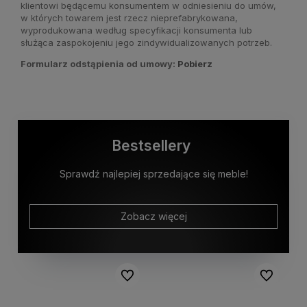
klientowi będącemu konsumentem w odniesieniu do umów,
w których towarem jest rzecz nieprefabrykowana,
wyprodukowana według specyfikacji konsumenta lub
służąca zaspokojeniu jego zindywidualizowanych potrzeb.
Formularz odstąpienia od umowy:
Pobierz
Bestsellery
Sprawdź najlepiej sprzedające się meble!
Zobacz więcej
Do ulubionych
Do ulubion