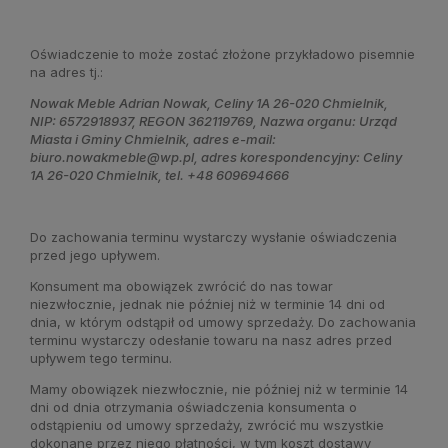
Oświadczenie to może zostać złożone przykładowo pisemnie
na adres tj.:
Nowak Meble Adrian Nowak, Celiny 1A 26-020 Chmielnik,
NIP: 6572918937, REGON 362119769, Nazwa organu: Urząd
Miasta i Gminy Chmielnik, adres e-mail:
biuro.nowakmeble@wp.pl, adres korespondencyjny: Celiny
1A 26-020 Chmielnik, tel. +48 609694666
Do zachowania terminu wystarczy wysłanie oświadczenia
przed jego upływem.
Konsument ma obowiązek zwrócić do nas towar
niezwłocznie, jednak nie później niż w terminie 14 dni od
dnia, w którym odstąpił od umowy sprzedaży. Do zachowania
terminu wystarczy odesłanie towaru na nasz adres przed
upływem tego terminu.
Mamy obowiązek niezwłocznie, nie później niż w terminie 14
dni od dnia otrzymania oświadczenia konsumenta o
odstąpieniu od umowy sprzedaży, zwrócić mu wszystkie
dokonane przez niego płatności, w tym koszt dostawy