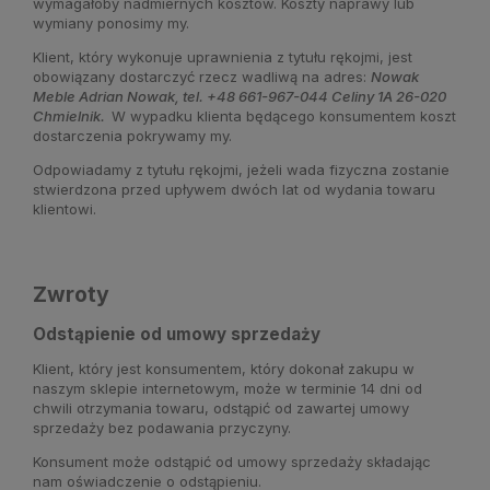
wymagałoby nadmiernych kosztów. Koszty naprawy lub
wymiany ponosimy my.
Klient, który wykonuje uprawnienia z tytułu rękojmi, jest
obowiązany dostarczyć rzecz wadliwą na adres:
Nowak
Meble Adrian Nowak, tel. +48 661-967-044 Celiny 1A 26-020
Chmielnik.
W wypadku klienta będącego konsumentem koszt
dostarczenia pokrywamy my.
Odpowiadamy z tytułu rękojmi, jeżeli wada fizyczna zostanie
stwierdzona przed upływem dwóch lat od wydania towaru
klientowi.
Zwroty
Odstąpienie od umowy sprzedaży
Klient, który jest konsumentem, który dokonał zakupu w
naszym sklepie internetowym, może w terminie 14 dni od
chwili otrzymania towaru, odstąpić od zawartej umowy
sprzedaży bez podawania przyczyny.
Konsument może odstąpić od umowy sprzedaży składając
nam oświadczenie o odstąpieniu.