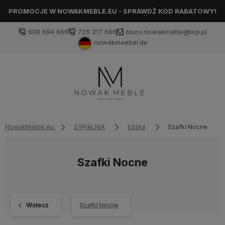
PROMOCJE W NOWAKMEBLE.EU - SPRAWDŹ KOD RABATOWY!
609 694 666
726 217 666
biuro.nowakmeble@wp.pl
nowakmoebel.de
NowakMeble.eu
SYPIALNIA
Łóżka
Szafki Nocne
Szafki Nocne
Wstecz
Szafki Nocne