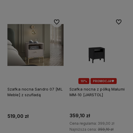
Do ulubionych
Do ulubi
10%
PROMOCJA🖤
Szafka nocna Sandro 07 [ML
Szafka nocna z półką Malumi
Meble] z szufladą
MM-10 [JARSTOL]
359,10 zł
519,00 zł
Cena regularna:
399,00 zł
Najniższa cena:
359,10 zł