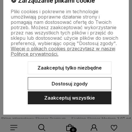
🍪 Zarządzanie plikami cookie
Pliki cookies i pokrewne im technologie
Moje konto
umożliwiają poprawne działanie strony i
pomagają nam dostosować ofertę do Twoich
potrzeb. Możesz zaakceptować wykorzystanie
Płatności i dostawa
przez nas wszystkich tych plików i przejść do
sklepu lub dostosować użycie plików do swoich
preferencji, wybierając opcję "Dostosuj zgody".
Więcej o plikach cookies przeczytasz w naszej
Informacje
Polityce prywatności.
Zaakceptuj tylko niezbędne
O nas
Dostosuj zgody
Pokaż filtry
Zaakceptuj wszystkie
Sklep internetowy Shoper Premium
Szablon Shoper Modern 3.0™
od
GrowCommerce