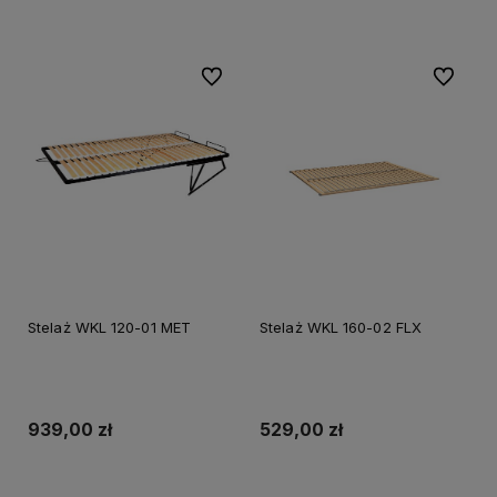
Do koszyka
Do koszyka
Do ulubionych
Do ulubi
Stelaż WKL 120-01 MET
Stelaż WKL 160-02 FLX
939,00 zł
529,00 zł
Do koszyka
Do koszyka