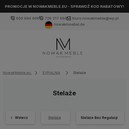
PROMOCJE W NOWAKMEBLE.EU - SPRAWDŹ KOD RABATOWY!
609 694 666
726 217 666
biuro.nowakmeble@wp.pl
nowakmoebel.de
NowakMeble.eu
SYPIALNIA
Stelaże
Stelaże
Wstecz
Stelaże
Stelaże Bez Regulacji