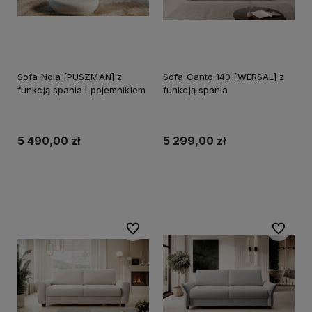
Sofa Nola [PUSZMAN] z
Sofa Canto 140 [WERSAL] z
funkcją spania i pojemnikiem
funkcją spania
5 490,00 zł
5 299,00 zł
Do koszyka
Do koszyka
Do ulubionych
Do ulubi