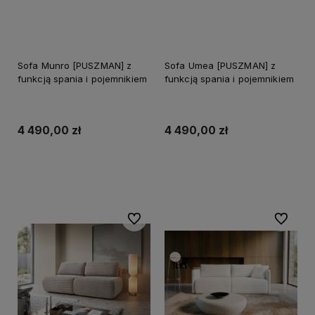
Sofa Munro [PUSZMAN] z
Sofa Umea [PUSZMAN] z
funkcją spania i pojemnikiem
funkcją spania i pojemnikiem
4 490,00 zł
4 490,00 zł
Do koszyka
Do koszyka
Do ulubionych
Do ulubi