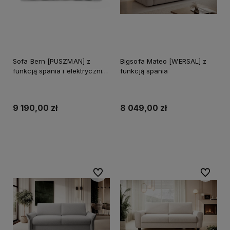
Sofa Bern [PUSZMAN] z
Bigsofa Mateo [WERSAL] z
funkcją spania i elektrycznie
funkcją spania
wysuwanym siedziskiem
9 190,00 zł
8 049,00 zł
Do koszyka
Do koszyka
Do ulubionych
Do ulubi