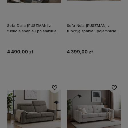
Sofa Dalia [PUSZMAN] z
Sofa Nola [PUSZMAN] z
funkcją spania i pojemnikiem
funkcją spania i pojemnikiem
na pościel
- promocja LATO 2026
4 490,00 zł
4 399,00 zł
Do koszyka
Do koszyka
Do ulubionych
Do ulubi