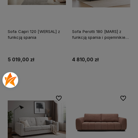
Sofa Capri 120 [WERSAL] z
Sofa Perotti 180 [MARS] z
funkcją spania
funkcją spania i pojemnikiem
na pościel
5 019,00 zł
4 810,00 zł
Do koszyka
Do koszyka
Do ulubionych
Do ulubi