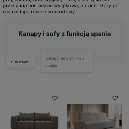
przespana noc będzie wyjątkowa, a dzień, który po
niej nastąpi, równie komfortowy.
Kanapy i sofy z funkcją spania
Kanapy i sofy z funkcją
Wstecz
spania
Do ulubionych
Do ulubi