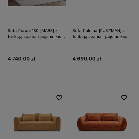
Sofa Peroni 180 [MARS] z
Sofa Paloma [PUSZMAN] z
funkcją spania i pojemnikiem
funkcją spania i pojemnikiem
na pościel
4 740,00 zł
4 690,00 zł
Do koszyka
Do koszyka
Do ulubionych
Do ulubi