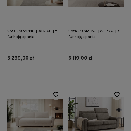
Sofa Capri 140 [WERSAL] z
Sofa Canto 120 [WERSAL] z
funkcją spania
funkcją spania
5 269,00 zł
5 119,00 zł
Do koszyka
Do koszyka
Do ulubionych
Do ulubi