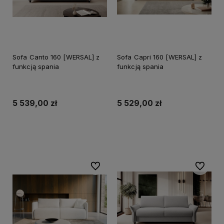
Sofa Canto 160 [WERSAL] z
Sofa Capri 160 [WERSAL] z
funkcją spania
funkcją spania
5 539,00 zł
5 529,00 zł
Do koszyka
Do koszyka
Do ulubionych
Do ulubi