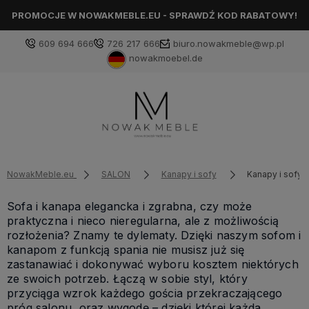
PROMOCJE W NOWAKMEBLE.EU - SPRAWDŹ KOD RABATOWY!
609 694 666
726 217 666
biuro.nowakmeble@wp.pl
nowakmoebel.de
NowakMeble.eu
SALON
Kanapy i sofy
Kanapy i sofy z
Sofa i kanapa elegancka i zgrabna, czy może
praktyczna i nieco nieregularna, ale z możliwością
rozłożenia? Znamy te dylematy. Dzięki naszym sofom i
kanapom z funkcją spania nie musisz już się
zastanawiać i dokonywać wyboru kosztem niektórych
ze swoich potrzeb. Łączą w sobie styl, który
przyciąga wzrok każdego gościa przekraczającego
próg salonu, oraz wygodę – dzięki której każda