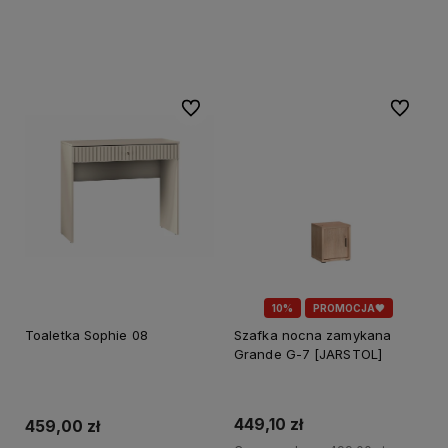
Do koszyka
Do koszyka
Do ulubionych
Do ulubi
10%
PROMOCJA🖤
Toaletka Sophie 08
Szafka nocna zamykana
Grande G-7 [JARSTOL]
449,10 zł
459,00 zł