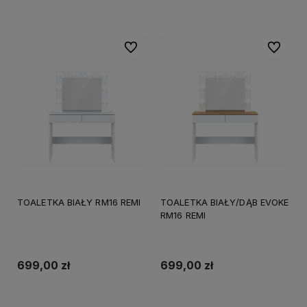
Do koszyka
Do koszyka
Do ulubionych
Do ulubi
TOALETKA BIAŁY RM16 REMI
TOALETKA BIAŁY/DĄB EVOKE
RM16 REMI
699,00 zł
699,00 zł
Do koszyka
Do koszyka