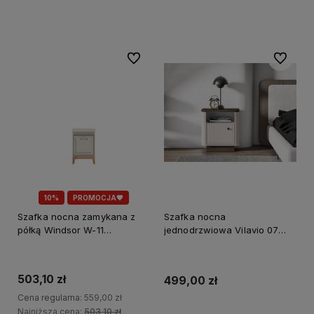
Do koszyka
Do koszyka
Do ulubionych
Do ulubi
10%
PROMOCJA🖤
Szafka nocna zamykana z
Szafka nocna
półką Windsor W-11
jednodrzwiowa Vilavio 07
[JARSTOL]
[ML Meble] z półką
503,10 zł
499,00 zł
Cena regularna:
559,00 zł
Najniższa cena:
503,10 zł