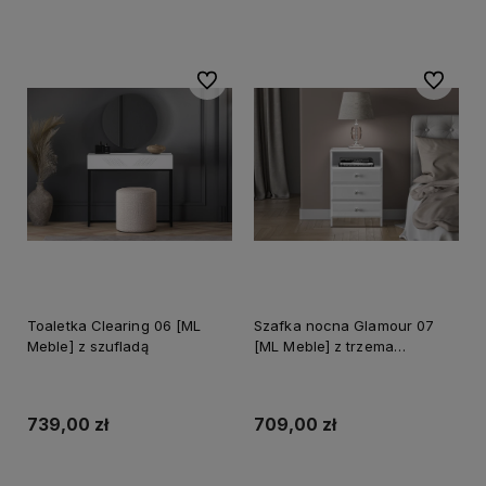
Do ulubionych
Do ulubi
Toaletka Clearing 06 [ML
Szafka nocna Glamour 07
Meble] z szufladą
[ML Meble] z trzema
szufladami
739,00 zł
709,00 zł