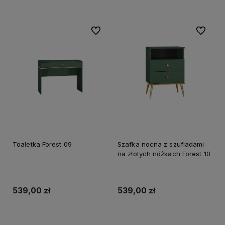
Do ulubionych
Do ulubi
Toaletka Forest 09
Szafka nocna z szufladami
na złotych nóżkach Forest 10
539,00 zł
539,00 zł
Do koszyka
Do koszyka