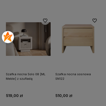
Do koszyka
Do ulubionych
Do ulubi
Szafka nocna Solo 08 [ML
Szafka nocna sosnowa
Meble] z szufladą
SN122
519,00 zł
510,00 zł