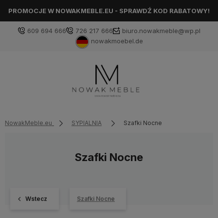
PROMOCJE W NOWAKMEBLE.EU - SPRAWDŹ KOD RABATOWY!
609 694 666
726 217 666
biuro.nowakmeble@wp.pl
nowakmoebel.de
NowakMeble.eu
SYPIALNIA
Szafki Nocne
Szafki Nocne
Wstecz
Szafki Nocne