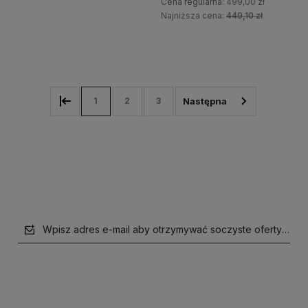
Cena regularna:
499,00 zł
Najniższa cena:
449,10 zł
Do koszyka
Do koszyka
1
2
3
Wpisz adres e-mail aby otrzymywać soczyste oferty i supe