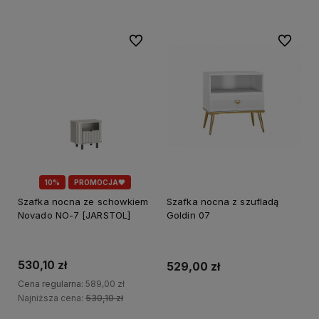
Do ulubionych
Do ulubi
10%
PROMOCJA🖤
Szafka nocna ze schowkiem
Szafka nocna z szufladą
Novado NO-7 [JARSTOL]
Goldin 07
530,10 zł
529,00 zł
Cena regularna:
589,00 zł
Najniższa cena:
530,10 zł
Do koszyka