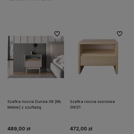
Do koszyka
Do koszyka
Do ulubionych
Do ulubi
Szafka nocna Dunea 08 [ML
Szafka nocna sosnowa
Meble] z szufladą
SN121
489,00 zł
472,00 zł