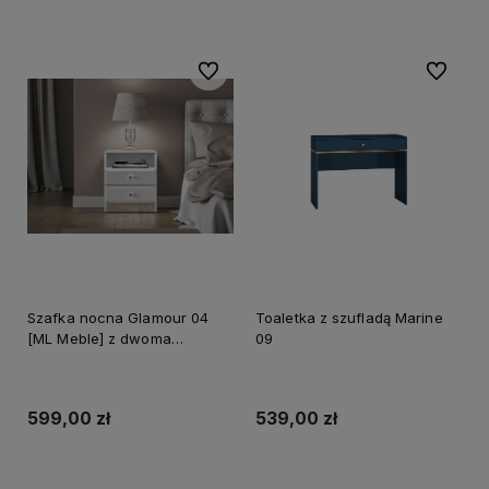
Do ulubionych
Do ulubi
Szafka nocna Glamour 04
Toaletka z szufladą Marine
[ML Meble] z dwoma
09
szufladami
599,00 zł
539,00 zł
Do koszyka
Do koszyka