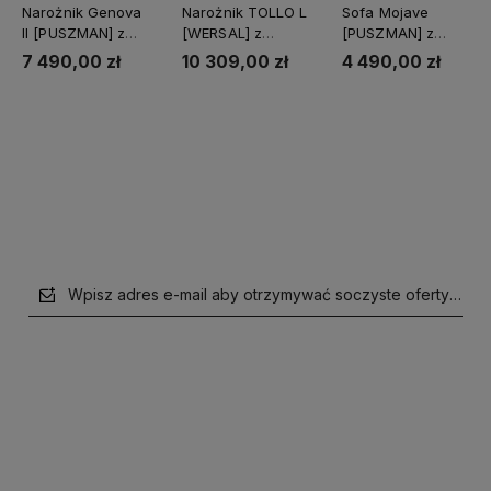
Narożnik Genova
Narożnik TOLLO L
Sofa Mojave
II [PUSZMAN] z
[WERSAL] z
[PUSZMAN] z
funkcją spania
funkcją relaks i
funkcją spania i
7 490,00 zł
10 309,00 zł
4 490,00 zł
elektrycznym
pojemnikiem
wysuwem
Do koszyka
Do koszyka
Do koszyka
Wpisz adres e-mail aby otrzymywać soczyste oferty i supe