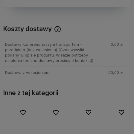
Koszty dostawy
Cena nie zawiera ewentualnych kosztów płatności
Dostawa kurierem/naszym transportem -
0,00 zł
przedpłata (bez wniesienia)
(Czas wysyłki
podany w opisie produktu. W razie potrzeby
ustalenia terminu dostawy prosimy o kontakt :))
Dostawa z wniesieniem
50,00 zł
Inne z tej kategorii
bionych
bionych
Do ulubionych
Do ulubionych
Do ulubionych
Do ulubionych
Do ulubionych
Do ulubionych
Do ulubi
Do ulubi