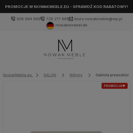
PROMOCJE W NOWAKMEBLE.EU - SPRAWDŹ KOD RABATOWY!
609 694 666
726 217 666
biuro.nowakmeble@wp.pl
nowakmoebel.de
NowakMeble.eu
SALON
Witryny
Gablota przeszklona
PROMOCJA🖤