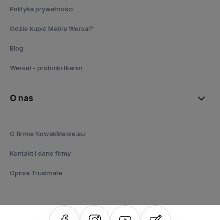
Polityka prywatności
Gdzie kupić Meble Wersal?
Blog
Wersal - próbniki tkanin
O nas
O firmie NowakMeble.eu
Kontakt i dane firmy
Opinie Trustmate