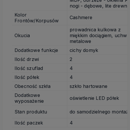
nogi - dębowe, lite drewn
Kolor
Cashmere
Frontów/Korpusów
prowadnica kulkowa z
Okucia
miękkim dociągiem, uchwy
metalowe
Dodatkowe funkcje
cichy domyk
Ilość drzwi
2
Ilość szuflad
4
Ilość półek
4
Obecność szkła
szkło hartowane
Dodatkowe
oświetlenie LED półek
wyposażenie
Stan produktu
do samodzielnego montaż
Ilość paczek
4