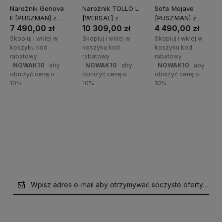
Narożnik Genova
Narożnik TOLLO L
Sofa Mojave
II [PUSZMAN] z
[WERSAL] z
[PUSZMAN] z
funkcją spania
funkcją relaks i
funkcją spania i
7 490,00 zł
10 309,00 zł
4 490,00 zł
elektrycznym
pojemnikiem
Skopiuj i wklej w
Skopiuj i wklej w
Skopiuj i wklej w
wysuwem
koszyku kod
koszyku kod
koszyku kod
rabatowy
rabatowy
rabatowy
NOWAK10
aby
NOWAK10
aby
NOWAK10
aby
obniżyć cenę o
obniżyć cenę o
obniżyć cenę o
10%
10%
10%
Do koszyka
Do koszyka
Do koszyka
Wpisz adres e-mail aby otrzymywać soczyste oferty i supe