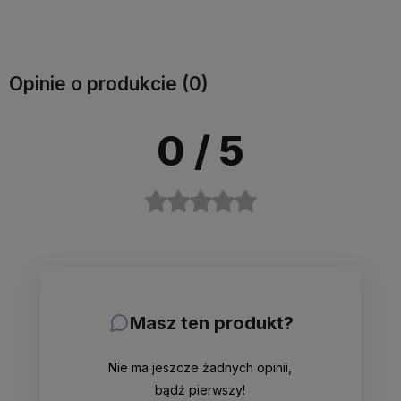
Do
Do
Do
Do
elektrycznie
regulowanymi
zagłówkami
wysuwanym
zagłówkami
koszyka
koszyka
koszyka
koszyka
siedziskiem
Opinie o produkcie (0)
0
/ 5
Masz ten produkt?
Nie ma jeszcze żadnych opinii,
bądź pierwszy!