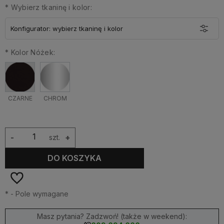
*
Wybierz tkaninę i kolor:
Konfigurator: wybierz tkaninę i kolor
*
*
Kolor Nóżek:
Tkanina:
CZARNE
CHROM
-
szt.
+
DO KOSZYKA
*
- Pole wymagane
Masz pytania? Zadzwoń! (także w weekend):