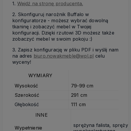
1.
Wejdź na stronę producenta.
2. Skonfiguruj narożnik Buffalo w
konfiguratorze - możesz wybrać dowolną
tkaninę i zobaczyć mebel w Twojej
konfiguracji. Dzięki rzutowi 3D możesz także
zobaczyć mebel w swoim pokoju :)
3. Zapisz konfigurację w pliku PDF i wyślij nam
na adres
biuro.nowakmeble@wpl.pl
celu
wyceny!
WYMIARY
Wysokość
79-99 cm
Szerokość
291 cm
Głębokość
111 cm
INNE
sprężyna falista, spręży
Wypełnienie
wysokoelastyczna