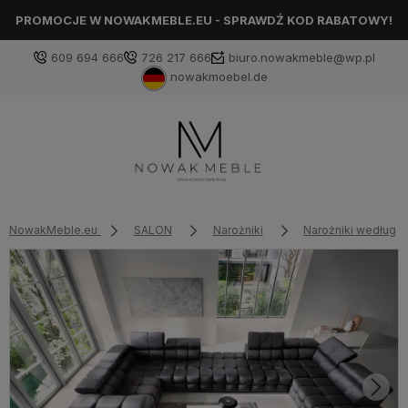
PROMOCJE W NOWAKMEBLE.EU - SPRAWDŹ KOD RABATOWY!
609 694 666
726 217 666
biuro.nowakmeble@wp.pl
nowakmoebel.de
NowakMeble.eu
SALON
Narożniki
Narożniki według 