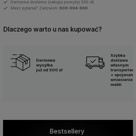
Darmowa dostawa (zakupy powyżej 500 zł)
Masz pytania? Zadzwoń:
609-694-666
Dlaczego warto u nas kupować?
Szybka
Darmowa
dostawa
wysyłka
własnym
już od 500 zł
transportem
+ opcjonaln
wniesienie
mebli
Bestsellery