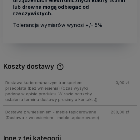
urządzeniach elektronicznych kolory tkanin
lub drewna mogą odbiegać od
rzeczywistych.
Tolerancja wymiarów wynosi +/- 5%
Koszty dostawy
Cena nie zawiera ewentualnych kosztów płatności
Dostawa kurierem/naszym transportem -
0,00 zł
przedpłata (bez wniesienia)
(Czas wysyłki
podany w opisie produktu. W razie potrzeby
ustalenia terminu dostawy prosimy o kontakt :))
Dostawa z wniesieniem - meble tapicerowane
230,00 zł
(Dostawa z wniesieniem - meble tapicerowane)
Inne z tej kategorii