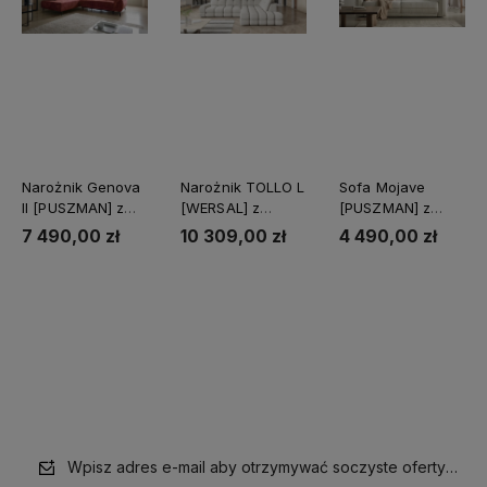
Narożnik Genova
Narożnik TOLLO L
Sofa Mojave
II [PUSZMAN] z
[WERSAL] z
[PUSZMAN] z
funkcją spania
funkcją relaks i
funkcją spania i
7 490,00 zł
10 309,00 zł
4 490,00 zł
elektrycznym
pojemnikiem
wysuwem
Do koszyka
Do koszyka
Do koszyka
Wpisz adres e-mail aby otrzymywać soczyste oferty i supe