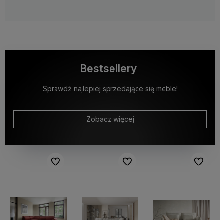
Bestsellery
Sprawdź najlepiej sprzedające się meble!
Zobacz więcej
Do ulubionych
Do ulubionych
Do ulubi