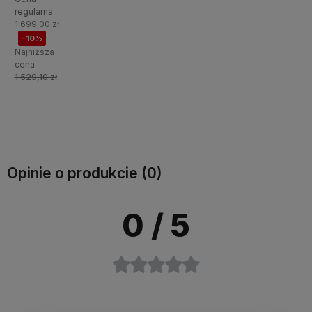
Windsor W-
[ML Meble]
Adagio 03L
Adagio 03P
regularna:
7
z
Do
Do
Do
1 699,00 zł
[JARSTOL]
oświetleniem
-10%
LED
koszyka
koszyka
koszyka
Najniższa
cena:
1 529,10 zł
Do
koszyka
Opinie o produkcie (0)
0
/ 5