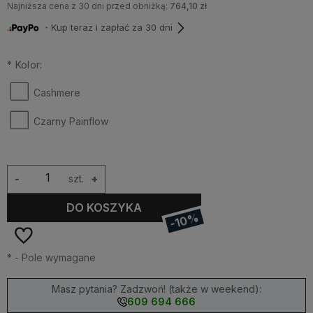
Najniższa cena z 30 dni przed obniżką:
764,10 zł
・Kup teraz i zapłać za 30 dni
*
Kolor:
Cashmere
Czarny Painflow
-
szt.
+
DO KOSZYKA
-10%
*
- Pole wymagane
Masz pytania? Zadzwoń! (także w weekend):
609 694 666