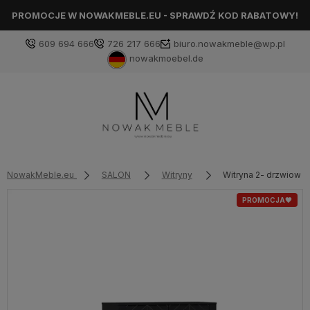
PROMOCJE W NOWAKMEBLE.EU - SPRAWDŹ KOD RABATOWY!
609 694 666
726 217 666
biuro.nowakmeble@wp.pl
nowakmoebel.de
NowakMeble.eu
SALON
Witryny
Witryna 2- drzwiowa
PROMOCJA🖤