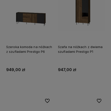
Szeroka komoda na nóżkach
Szafa na nóżkach z dwiema
z szufladami Prestigo P6
szufladami Prestigo P1
949,00 zł
947,00 zł
Do koszyka
Do koszyka
Do ulubionych
Do ulubi