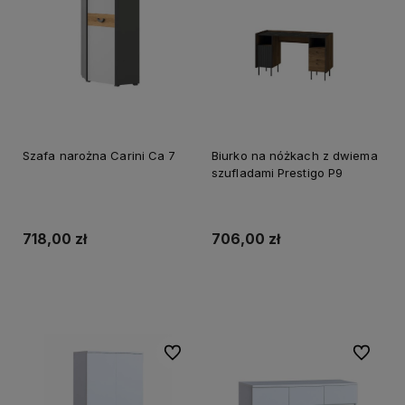
Szafa narożna Carini Ca 7
Biurko na nóżkach z dwiema
szufladami Prestigo P9
718,00 zł
706,00 zł
Do koszyka
Do koszyka
Do ulubionych
Do ulubi