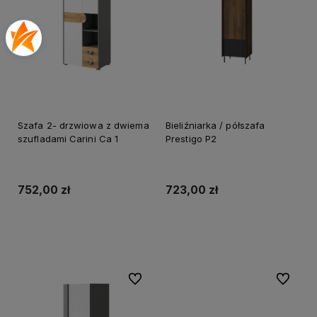
Szafa 2- drzwiowa z dwiema
Bieliźniarka / półszafa
szufladami Carini Ca 1
Prestigo P2
752,00 zł
723,00 zł
Do koszyka
Do koszyka
Do ulubionych
Do ulubi