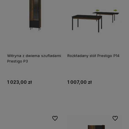
Witryna z dwiema szufladami
Rozkładany stół Prestigo P14
Prestigo P3
1 023,00 zł
1 007,00 zł
Do koszyka
Do koszyka
Do ulubionych
Do ulubi