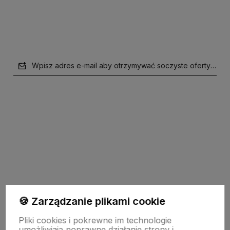
Wpisz adres e-mail aby otrzymywać soczyste oferty i supe
polityce prywatności
Pomoc
🍪 Zarządzanie plikami cookie
Pliki cookies i pokrewne im technologie
Moje konto
umożliwiają poprawne działanie strony i