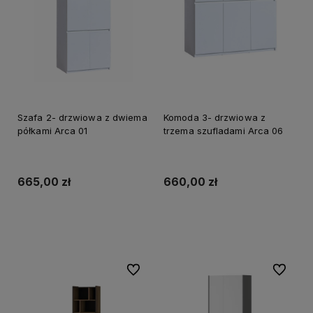
Szafa 2- drzwiowa z dwiema
Komoda 3- drzwiowa z
półkami Arca 01
trzema szufladami Arca 06
665,00 zł
660,00 zł
Do koszyka
Do koszyka
Do ulubionych
Do ulubi