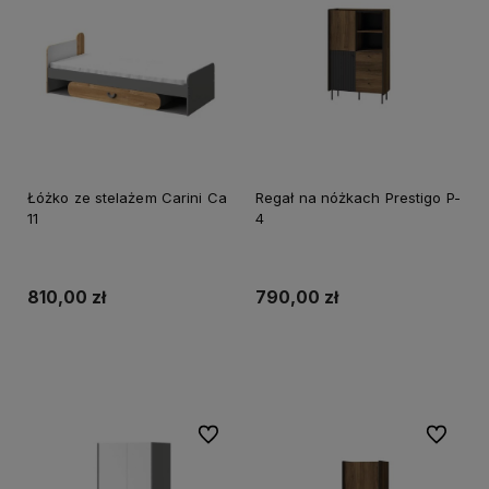
Łóżko ze stelażem Carini Ca
Regał na nóżkach Prestigo P-
11
4
810,00 zł
790,00 zł
Do koszyka
Do koszyka
Do ulubionych
Do ulubi