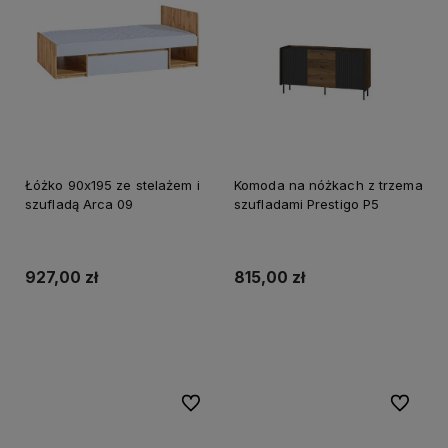
Łóżko 90x195 ze stelażem i
Komoda na nóżkach z trzema
szufladą Arca 09
szufladami Prestigo P5
927,00 zł
815,00 zł
Do koszyka
Do koszyka
Do ulubionych
Do ulubi