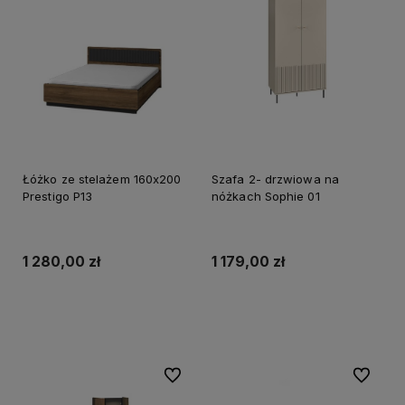
Łóżko ze stelażem 160x200
Szafa 2- drzwiowa na
Prestigo P13
nóżkach Sophie 01
1 280,00 zł
1 179,00 zł
Do koszyka
Do koszyka
Do ulubionych
Do ulubi