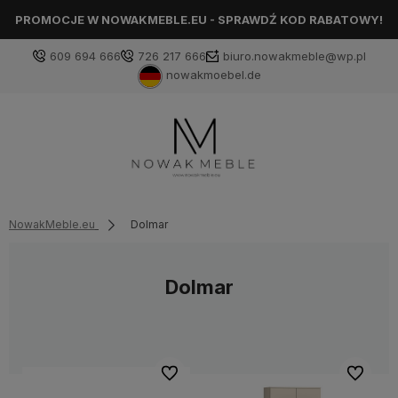
PROMOCJE W NOWAKMEBLE.EU - SPRAWDŹ KOD RABATOWY!
609 694 666
726 217 666
biuro.nowakmeble@wp.pl
nowakmoebel.de
NowakMeble.eu
Dolmar
Dolmar
Do ulubionych
Do ulubi