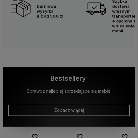
Szybka
Darmowa
dostawa
wysyłka
własnym
już od 500 zł
transportem
+ opcjonaln
wniesienie
mebli
Bestsellery
Sprawdź najlepiej sprzedające się meble!
Zobacz więcej
Do ulubionych
Do ulubionych
Do ulubi