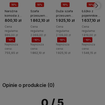
10%
10%
10%
10%
PROMOCJA🖤
PROMOCJA🖤
PROMOCJA🖤
PROMOCJA🖤
Narożna
Szafa
Duża szafa
Łóżko z
komoda z
przesuwna
przesuwna
pojemnikiem
lamelami
z lustrem i
z lustrem i
na pościel
800,10 zł
1 862,10 zł
1 925,10 zł
1 637,10 zł
Cali C-12
lamelami
lamelami
140x200
Cena
Cena
Cena
Cena
Cali C-14
Cali C-15
Cali C-16
regularna:
regularna:
regularna:
regularna:
889,00 zł
2 069,00 zł
2 139,00 zł
1 819,00 zł
-10%
-10%
-10%
-10%
Najniższa
Najniższa
Najniższa
Najniższa
cena:
cena:
cena:
cena:
755,65 zł
1 862,10 zł
1 925,10 zł
1 546,15 zł
Do
Do
Do
Do
koszyka
koszyka
koszyka
koszyka
Opinie o produkcie (0)
0
/ 5