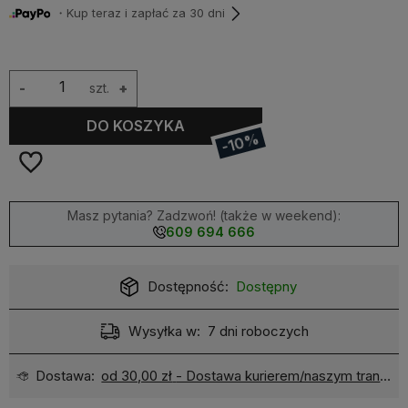
・Kup teraz i zapłać za 30 dni
-
szt.
+
DO KOSZYKA
-10%
Masz pytania? Zadzwoń! (także w weekend):
609 694 666
Dostępność:
Dostępny
Wysyłka w:
7 dni roboczych
Dostawa:
od 30,00 zł
- Dostawa kurierem/naszym transportem - przedpłata (bez wniesienia)