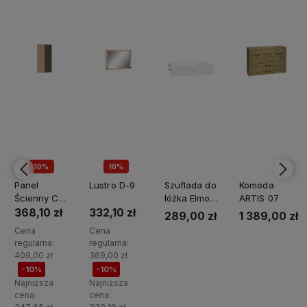
10%
10%
PROMOCJA🖤
PROMOCJA🖤
Panel
Lustro D-9
Szuflada do
Komoda
Ścienny Cali
łóżka Elmo
ARTIS 07
C-11
19
368,10 zł
332,10 zł
1 389,00 zł
289,00 zł
Cena
Cena
regularna:
regularna:
Do
Do
409,00 zł
369,00 zł
-10%
-10%
koszyka
koszyka
Najniższa
Najniższa
cena:
cena: