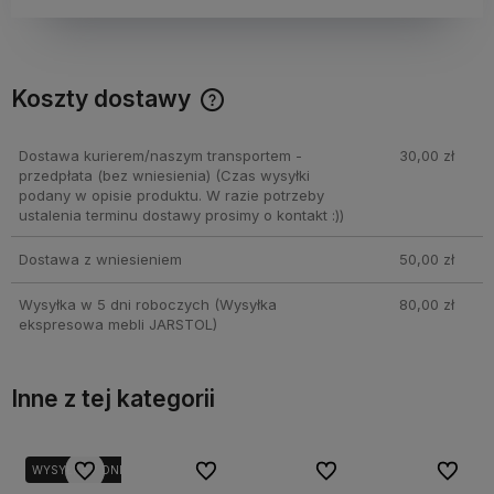
Koszty dostawy
Cena nie zawiera ewentualnych kosztów płatności
Dostawa kurierem/naszym transportem -
30,00 zł
przedpłata (bez wniesienia)
(Czas wysyłki
podany w opisie produktu. W razie potrzeby
ustalenia terminu dostawy prosimy o kontakt :))
Dostawa z wniesieniem
50,00 zł
Wysyłka w 5 dni roboczych
(Wysyłka
80,00 zł
ekspresowa mebli JARSTOL)
Inne z tej kategorii
bionych
bionych
Do ulubionych
Do ulubionych
Do ulubionych
Do ulubionych
Do ulubionych
Do ulubionych
Do ulubi
Do ulubi
I
WYSYŁKA 7 DNI