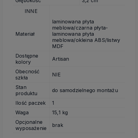
Głębokość
3,2 cm
INNE
laminowana płyta
meblowa/czarna płyta-
Materiał
laminowana płyta
meblowa/okleina ABS/listwy
MDF
Dostępne
Artisan
kolory
Obecność
NIE
szkła
Stan
do samodzielnego montażu
produktu
Ilość paczek
1
Waga
15,1 kg
Opcjonalne
brak
wyposażenie