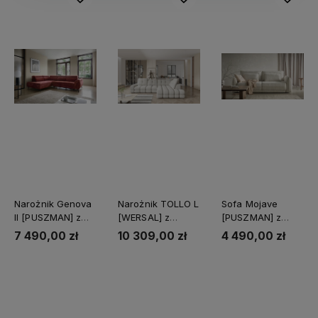
Narożnik Genova
Narożnik TOLLO L
Sofa Mojave
II [PUSZMAN] z
[WERSAL] z
[PUSZMAN] z
funkcją spania
funkcją relaks i
funkcją spania i
7 490,00 zł
10 309,00 zł
4 490,00 zł
elektrycznym
pojemnikiem
wysuwem
Do koszyka
Do koszyka
Do koszyka