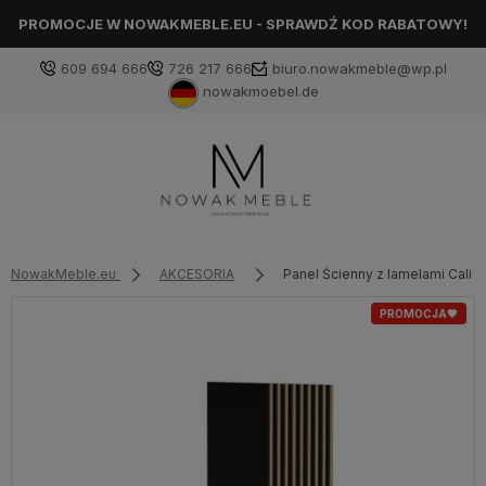
PROMOCJE W NOWAKMEBLE.EU - SPRAWDŹ KOD RABATOWY!
609 694 666
726 217 666
biuro.nowakmeble@wp.pl
nowakmoebel.de
NowakMeble.eu
AKCESORIA
Panel Ścienny z lamelami Cali C
PROMOCJA🖤