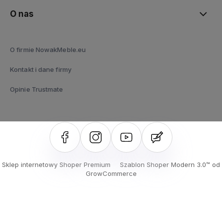
O nas
O firmie NowakMeble.eu
Kontakt i dane firmy
Opinie Trustmate
Sklep internetowy Shoper Premium
Szablon Shoper Modern 3.0™
od
GrowCommerce