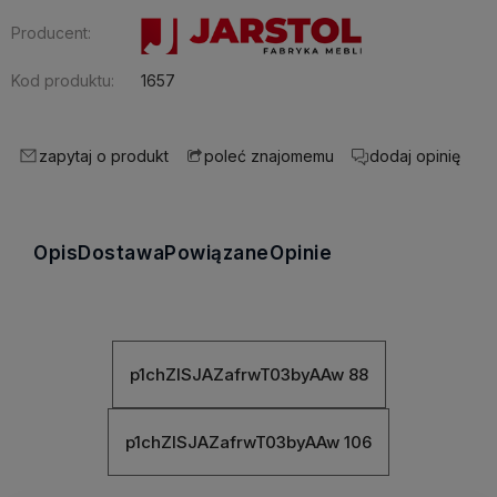
Producent:
Kod produktu:
1657
zapytaj o produkt
dodaj opinię
poleć znajomemu
Opis
Dostawa
Powiązane
Opinie
p1chZISJAZafrwT03byAAw 88
p1chZISJAZafrwT03byAAw 106