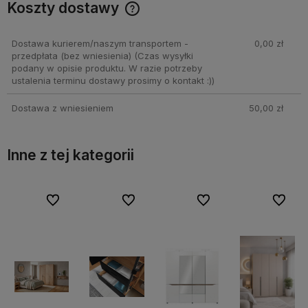
Koszty dostawy
Cena nie zawiera ewentualnych kosztów płatności
Dostawa kurierem/naszym transportem -
0,00 zł
przedpłata (bez wniesienia)
(Czas wysyłki
podany w opisie produktu. W razie potrzeby
ustalenia terminu dostawy prosimy o kontakt :))
Dostawa z wniesieniem
50,00 zł
Inne z tej kategorii
bionych
bionych
Do ulubionych
Do ulubionych
Do ulubionych
Do ulubionych
Do ulubionych
Do ulubionych
Do ulubi
Do ulubi