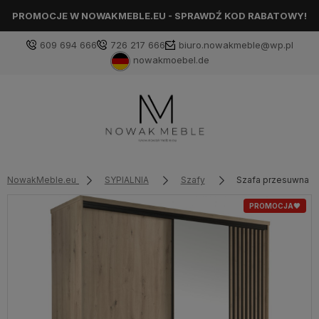
PROMOCJE W NOWAKMEBLE.EU - SPRAWDŹ KOD RABATOWY!
609 694 666
726 217 666
biuro.nowakmeble@wp.pl
nowakmoebel.de
NowakMeble.eu
SYPIALNIA
Szafy
Szafa przesuwna z l
PROMOCJA🖤