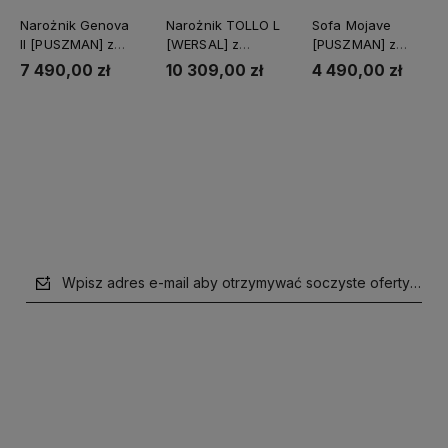
Narożnik Genova
Narożnik TOLLO L
Sofa Mojave
II [PUSZMAN] z
[WERSAL] z
[PUSZMAN] z
funkcją spania
funkcją relaks i
funkcją spania i
7 490,00 zł
10 309,00 zł
4 490,00 zł
elektrycznym
pojemnikiem
wysuwem
Do koszyka
Do koszyka
Do koszyka
Wpisz adres e-mail aby otrzymywać soczyste oferty i supe