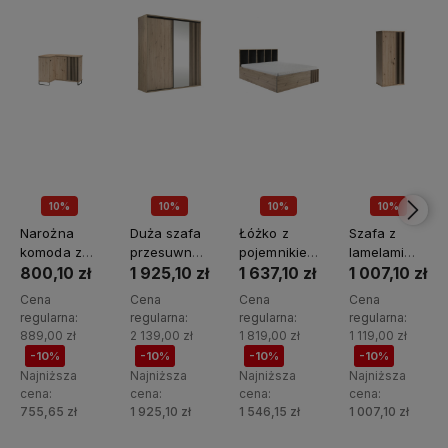
10%
10%
10%
10%
PROMOCJA🖤
PROMOCJA🖤
PROMOCJA🖤
PROMOCJA🖤
Narożna
Duża szafa
Łóżko z
Szafa z
komoda z
przesuwna
pojemnikiem
lamelami
lamelami
z lustrem i
na pościel
Cali C-1
800,10 zł
1 925,10 zł
1 637,10 zł
1 007,10 zł
Cali C-12
lamelami
140x200
Cena
Cena
Cena
Cena
Cali C-15
Cali C-16
regularna:
regularna:
regularna:
regularna:
889,00 zł
2 139,00 zł
1 819,00 zł
1 119,00 zł
-10%
-10%
-10%
-10%
Najniższa
Najniższa
Najniższa
Najniższa
cena:
cena:
cena:
cena:
755,65 zł
1 925,10 zł
1 546,15 zł
1 007,10 zł