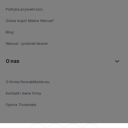
Polityka prywatności
Gdzie kupić Meble Wersal?
Blog
Wersal - próbniki tkanin
O nas
O firmie NowakMeble.eu
Kontakt i dane firmy
Opinie Trustmate