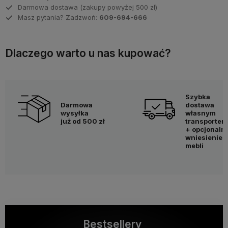
Darmowa dostawa (zakupy powyżej 500 zł)
Masz pytania? Zadzwoń:
609-694-666
Dlaczego warto u nas kupować?
Szybka
Darmowa
dostawa
wysyłka
własnym
już od 500 zł
transportem
+ opcjonaln
wniesienie
mebli
Bestsellery