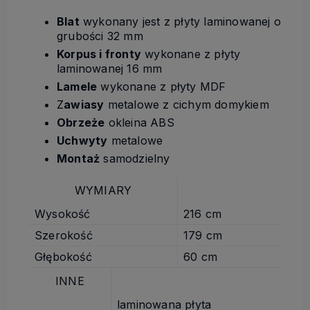
Blat
wykonany jest z płyty laminowanej o
grubości 32 mm
Korpus i fronty
wykonane z płyty
laminowanej 16 mm
Lamele
wykonane z płyty MDF
Z
awiasy
metalowe z cichym domykiem
Obrzeże
okleina ABS
Uchwyty
metalowe
Montaż
samodzielny
WYMIARY
Wysokość
216 cm
Szerokość
179 cm
Głębokość
60 cm
INNE
laminowana płyta